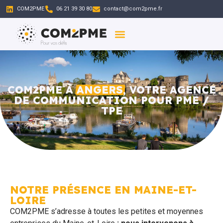
COM2PME
06 21 39 30 80
contact@com2pme.fr
Qui Sommes-Nous
Communication Simplifiée
COM2PME À
ANGERS,
VOTRE AGENCE
DE COMMUNICATION POUR PME /
TPE
NOTRE PRÉSENCE EN MAINE-ET-
LOIRE
COM2PME s’adresse à toutes les petites et moyennes