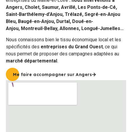
entreprises du Maine-et-Loire
: nous intervenons à
Angers, Cholet, Saumur, Avrillé, Les Ponts-de-Cé,
Saint-Barthélemy-d’Anjou,
Trélazé,
Segré-en-Anjou
Bleu,
Baugé-en-Anjou,
Durtal, Doué-en-
Anjou, Montreuil-Bellay, Allonnes, Longué-Jumelles
…
Nous connaissons bien le tissu économique local et les
spécificités des
entreprises du Grand Ouest
, ce qui
nous permet de proposer des campagnes adaptées au
marché départemental
.
Me faire accompagner sur Angers