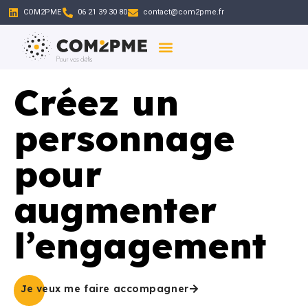
COM2PME
06 21 39 30 80
contact@com2pme.fr
Qui Sommes-Nous
Communication Simplifiée
Créez un
personnage
pour
augmenter
l’engagement
Je veux me faire accompagner