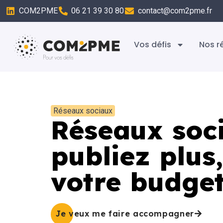
COM2PME
06 21 39 30 80
contact@com2pme.fr
Vos défis
Nos r
Réseaux sociaux
Réseaux soc
publiez plus
votre budge
Je veux me faire accompagner