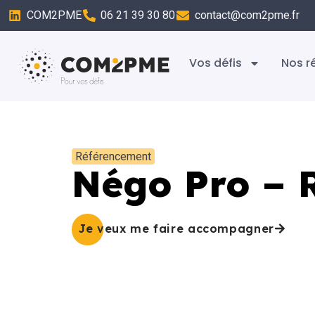
COM2PME
06 21 39 30 80
contact@com2pme.fr
Vos défis
Nos r
Référencement
Négo Pro – 
Je veux me faire accompagner